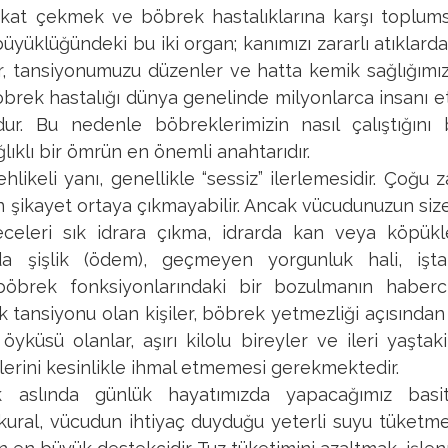
kat çekmek ve böbrek hastalıklarına karşı toplumsal
 büyüklüğündeki bu iki organ; kanımızı zararlı atıkla
r, tansiyonumuzu düzenler ve hatta kemik sağlığımızı
öbrek hastalığı dünya genelinde milyonlarca insanı et
dur. Bu nedenle böbreklerimizin nasıl çalıştığını 
ıklı bir ömrün en önemli anahtarıdır.
hlikeli yanı, genellikle “sessiz” ilerlemesidir. Çoğu 
in şikayet ortaya çıkmayabilir. Ancak vücudunuzun size
eceleri sık idrara çıkma, idrarda kan veya köpük
da şişlik (ödem), geçmeyen yorgunluk hali, iştah
böbrek fonksiyonlarındaki bir bozulmanın habercisi
ek tansiyonu olan kişiler, böbrek yetmezliği açısından
öyküsü olanlar, aşırı kilolu bireyler ve ileri yaştaki
lerini kesinlikle ihmal etmemesi gerekmektedir.
k aslında günlük hayatımızda yapacağımız basi
lk kural, vücudun ihtiyaç duyduğu yeterli suyu tüketmek