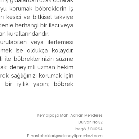
nmiş gıdalardan uzak durarak
oyu korumak böbreklerin iş
ı kesici ve bitkisel takviye
enle herhangi bir ilacı veya
n kurallarındandır.
urulabilen veya ilerlemesi
mek ise oldukça kolaydır.
li ile böbreklerinizin süzme
ak; deneyimli uzman hekim
rek sağlığınızı korumak için
 bir iyilik yapın; böbrek
Kemalpaşa Mah. Adnan Menderes
Bulvarı No:32
İnegöl / BURSA
E: hastahaklari@selenaytipmerkezi.com