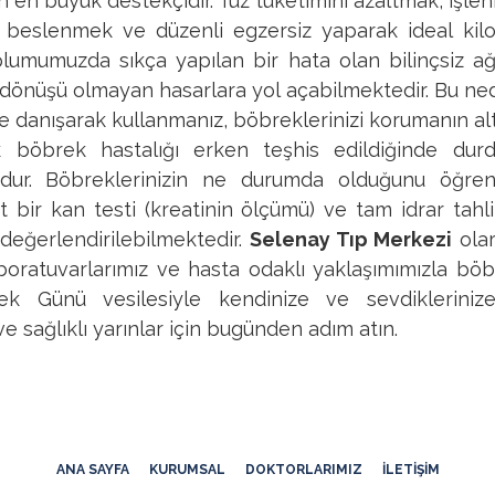
 en büyük destekçidir. Tuz tüketimini azaltmak, işle
ı beslenmek ve düzenli egzersiz yaparak ideal kil
oplumumuzda sıkça yapılan bir hata olan bilinçsiz ağr
 dönüşü olmayan hasarlara yol açabilmektedir. Bu ned
 danışarak kullanmanız, böbreklerinizi korumanın altı
k böbrek hastalığı erken teşhis edildiğinde durd
umdur. Böbreklerinizin ne durumda olduğunu öğren
bir kan testi (kreatinin ölçümü) ve tam idrar tahli
 değerlendirilebilmektedir.
Selenay Tıp Merkezi
olar
aboratuvarlarımız ve hasta odaklı yaklaşımımızla böb
ek Günü vesilesiyle kendinize ve sevdiklerinize
ve sağlıklı yarınlar için bugünden adım atın.
ANA SAYFA
KURUMSAL
DOKTORLARIMIZ
İLETIŞIM