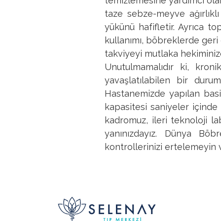
temizlemesine yardımcı olan
taze sebze-meyve ağırlıkl
yükünü hafifletir. Ayrıca t
kullanımı, böbreklerde geri
takviyeyi mutlaka hekiminize
Unutulmamalıdır ki, kroni
yavaşlatılabilen bir dur
Hastanemizde yapılan basit 
kapasitesi saniyeler içinde
kadromuz, ileri teknoloji l
yanınızdayız. Dünya Böbr
kontrollerinizi ertelemeyin 